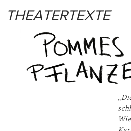
THEATERTEXTE
„Di
sch
Wie
Kart