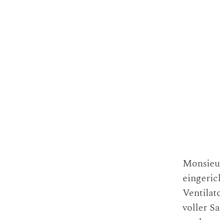
Monsieur
eingeric
Ventilat
voller S