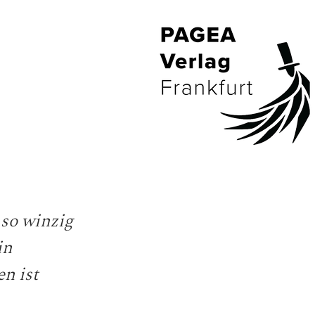
 so winzig
in
n ist